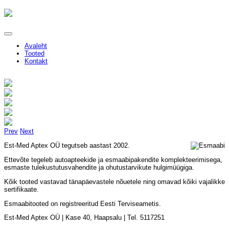
Avaleht
Tooted
Kontakt
Prev
Next
Est-Med Aptex OÜ tegutseb aastast 2002.
Ettevõte tegeleb autoapteekide ja esmaabipakendite komplekteerimisega,
esmaste tulekustutusvahendite ja ohutustarvikute hulgimüügiga.
Kõik tooted vastavad tänapäevastele nõuetele ning omavad kõiki vajalikke
sertifikaate.
Esmaabitooted on registreeritud Eesti Terviseametis.
Est-Med Aptex OÜ | Kase 40, Haapsalu | Tel. 5117251